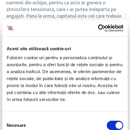
oamenii din echipe, pentru ca asta ar genera o
atmosfera tensionata, care i-ar putea indeparta pe
angajati. Pana la urma, capitanul este cel care trebuie
sa isi asume responsabilitatea pentru aducerea in
siguranta la mal a navei, la fel cum un bun lider trebuie
sa stie sa isi recunoasca neajunsurile si sa schimbe
strategia atunci cand ea se dovedeste neprofitabila.
Acest site utilizează cookie-uri
Sa ceara angajatilor sa isi anuleze concedii
Folosim cookie-uri pentru a personaliza conținutul și
anunțurile, pentru a oferi funcții de rețele sociale și pentru
Un lucru extrem de neplacut cu care un angajat se
a analiza traficul. De asemenea, le oferim partenerilor de
poate confrunta este ca managerul sa ii ceara sa isi
rețele sociale, de publicitate și de analize informații cu
anuleze un concediu anuntat cu saptamani sau chiar
privire la modul în care folosiți site-ul nostru. Aceștia le
luni in avans. Atata vreme cat nu este vorba despre un
pot combina cu alte informații oferite de dvs. sau culese
angajat care ocupa o pozitie cu un asemenea grad de
în urma folosirii serviciilor lor.
senioritate incat supravietuirea companiei sa depinda
de el, solicitarea anularii unei vacante este
nejustificata. Totusi, daca este imperios necesar ca un
Selecția
anumit angajat sa fie la munca intr-o perioada in care
Necesare
consimțământului
isi planuise un concediu, propunerea de anulare a