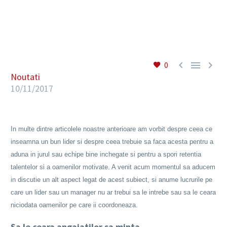
RO



0
Noutati
10/11/2017
In multe dintre articolele noastre anterioare am vorbit despre ceea ce
inseamna un bun lider si despre ceea trebuie sa faca acesta pentru a
aduna in jurul sau echipe bine inchegate si pentru a spori retentia
talentelor si a oamenilor motivate. A venit acum momentul sa aducem
in discutie un alt aspect legat de acest subiect, si anume lucrurile pe
care un lider sau un manager nu ar trebui sa le intrebe sau sa le ceara
niciodata oamenilor pe care ii coordoneaza.
Sa le ceara angajatilor sa minta