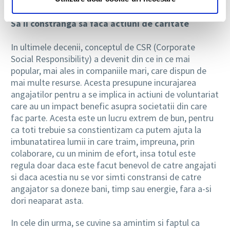
de recuperare se va vindeca mai greu.
Sa ii constranga sa faca actiuni de caritate
In ultimele decenii, conceptul de CSR (Corporate
Social Responsibility) a devenit din ce in ce mai
popular, mai ales in companiile mari, care dispun de
mai multe resurse. Acesta presupune incurajarea
angajatilor pentru a se implica in actiuni de voluntariat
care au un impact benefic asupra societatii din care
fac parte. Acesta este un lucru extrem de bun, pentru
ca toti trebuie sa constientizam ca putem ajuta la
imbunatatirea lumii in care traim, impreuna, prin
colaborare, cu un minim de efort, insa totul este
regula doar daca este facut benevol de catre angajati
si daca acestia nu se vor simti constransi de catre
angajator sa doneze bani, timp sau energie, fara a-si
dori neaparat asta.
In cele din urma, se cuvine sa amintim si faptul ca